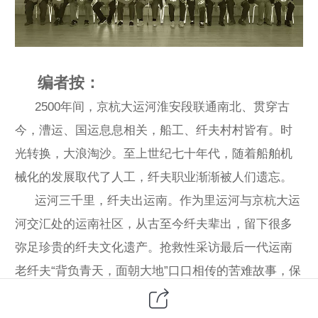
编者按：
2500年间，京杭大运河淮安段联通南北、贯穿古
今，漕运、国运息息相关，船工、纤夫村村皆有。时
光转换，大浪淘沙。至上世纪七十年代，随着船舶机
械化的发展取代了人工，纤夫职业渐渐被人们遗忘。
运河三千里，纤夫出运南。作为里运河与京杭大运
河交汇处的运南社区，从古至今纤夫辈出，留下很多
弥足珍贵的纤夫文化遗产。抢救性采访最后一代运南
老纤夫“背负青天，面朝大地”口口相传的苦难故事，保
护性挖掘淮安老纤夫“愿负肩上千斤担，为国为家向前
迈”的历史记忆，传扬一代代老纤夫的“勤劳勇敢、脚踏