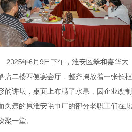
2025年6月9日下午，淮安区翠和嘉华大
酒店二楼西侧宴会厅，整齐摆放着一张长框
形的讲坛，桌面上布满了水果，因企业改制
而久违的原淮安毛巾厂的部分老职工们在此
欢聚一堂。