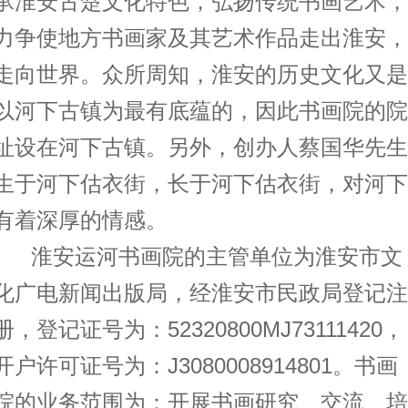
承淮安古楚文化特色，弘扬传统书画艺术，
力争使地方书画家及其艺术作品走出淮安，
走向世界。众所周知，淮安的历史文化又是
以河下古镇为最有底蕴的，因此书画院的院
址设在河下古镇。另外，创办人蔡国华先生
生于河下估衣街，长于河下估衣街，对河下
有着深厚的情感。
淮安运河书画院的主管单位为淮安市文
化广电新闻出版局，经淮安市民政局登记注
册，登记证号为：
52320800MJ73111420
，
开户许可证号为：
J3080008914801
。书画
院的业务范围为：开展书画研究、交流、培