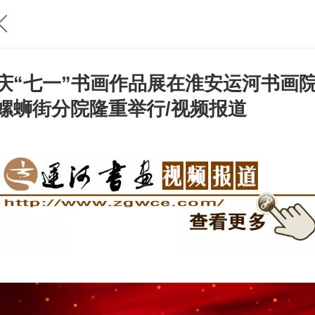
庆“七一”书画作品展在淮安运河书画
螺蛳街分院隆重举行/视频报道