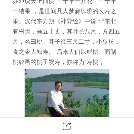
亦即说天上仙桃“三千年一开花、三千年
一结果”，是世间凡人梦寐以求的长寿之
果。汉代东方朔《神异经》中说：“东北
有树焉，高五十丈，其叶长八尺，方四五
尺，名曰桃。其子径三尺二寸，小狭核，
食之令人知寿。”后来人们以鲜桃、面制
桃或画的桃子祝寿，亦称为“寿桃”。
寿桃画作品就是中国传统寿桃文化的